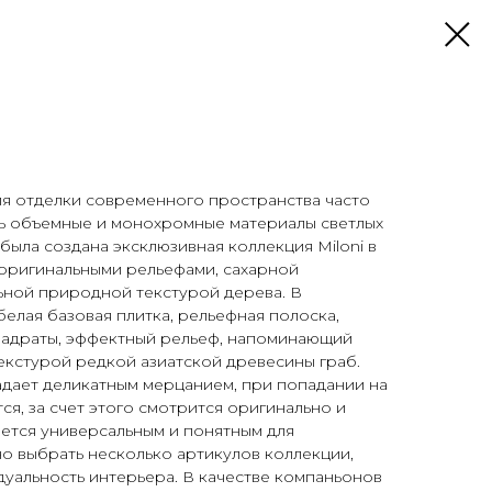
я отделки современного пространства часто
ь объемные и монохромные материалы светлых
была создана эксклюзивная коллекция Miloni в
 оригинальными рельефами, сахарной
ьной природной текстурой дерева. В
белая базовая плитка, рельефная полоска,
адраты, эффектный рельеф, напоминающий
текстурой редкой азиатской древесины граб.
адает деликатным мерцанием, при попадании на
ся, за счет этого смотрится оригинально и
яется универсальным и понятным для
но выбрать несколько артикулов коллекции,
уальность интерьера. В качестве компаньонов