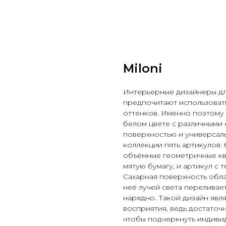
Miloni
Интерьерные дизайнеры дл
предпочитают использоват
оттенков. Именно поэтому 
белом цвете с различными
поверхностью и универсал
коллекции пять артикулов: 
объёмные геометричные кв
мятую бумагу, и артикул с 
Сахарная поверхность обл
неё лучей света переливает
нарядно. Такой дизайн явл
восприятия, ведь достаточ
чтобы подчеркнуть индивид