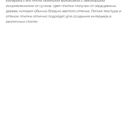
кипариса с его почти прямыми волокнами с некоторыми
искривлениями от сучков. Цвет плитки получен от сердцевины
дерева, которая обычно бледно-желтого оттенка. Легкая текстура и
оттенок плитки отлично подойдет для создания интерьера в
различных стилях.