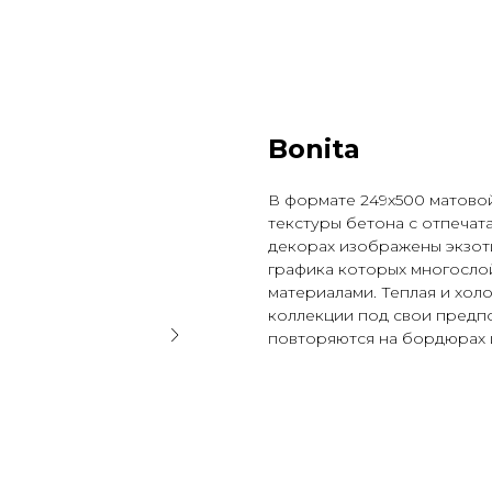
Bonita
В формате 249x500 матово
текстуры бетона с отпечат
декорах изображены экзоти
графика которых многосло
материалами. Теплая и хол
коллекции под свои предп
повторяются на бордюрах и