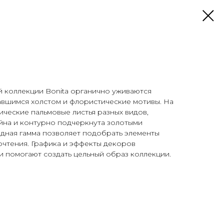
й коллекции Bonita органично уживаются
авшимся холстом и флористические мотивы. На
ческие пальмовые листья разных видов,
йна и контурно подчеркнута золотыми
одная гамма позволяет подобрать элементы
очтения. Графика и эффекты декоров
 помогают создать цельный образ коллекции.